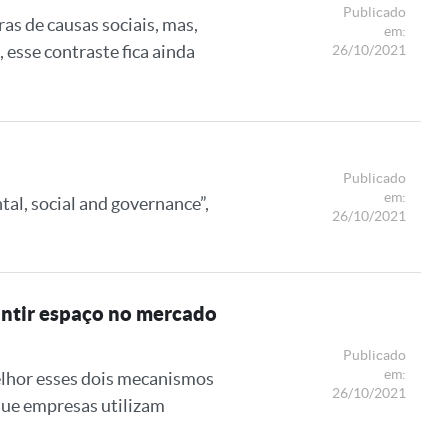
Publicado
s de causas sociais, mas,
em:
 esse contraste fica ainda
26/10/2021
Publicado
em:
tal, social and governance”,
26/10/2021
antir espaço no mercado
Publicado
em:
lhor esses dois mecanismos
26/10/2021
que empresas utilizam