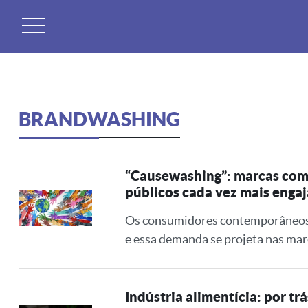
Skip
to
content
BRANDWASHING
“Causewashing”: marcas com
públicos cada vez mais enga
Os consumidores contemporâneos tê
e essa demanda se projeta nas mar
Indústria alimentícia: por t