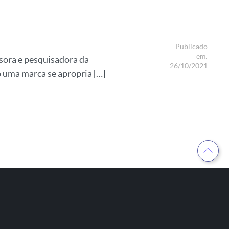
Publicado
em:
sora e pesquisadora da
26/10/2021
 uma marca se apropria […]