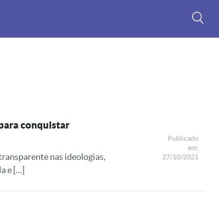
para conquistar
Publicado
em:
ransparente nas ideologias,
27/10/2021
a e […]