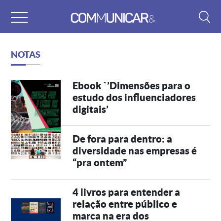
Skip
to
content
NOTAS
Ebook `’Dimensões para o
estudo dos influenciadores
digitais’
De fora para dentro: a
diversidade nas empresas é
“pra ontem”
4 livros para entender a
relação entre público e
marca na era dos