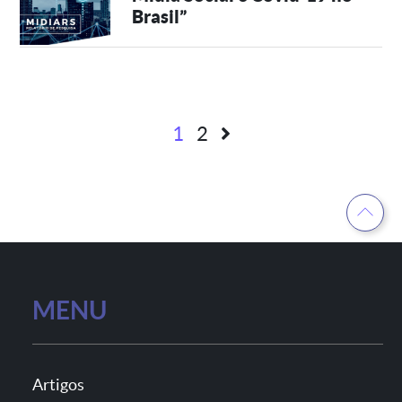
Brasil”
Paginação
1
2
de
posts
MENU
Artigos