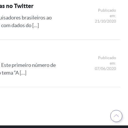
as no Twitter
Publicado
em:
uisadores brasileiros ao
21/10/2020
, com dados do […]
Publicado
em:
s. Este primeiro número de
07/06/2020
 tema “A […]