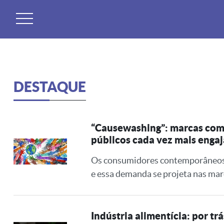
Skip
to
content
DESTAQUE
“Causewashing”: marcas com
públicos cada vez mais enga
Os consumidores contemporâneos tê
e essa demanda se projeta nas mar
Indústria alimentícia: por t