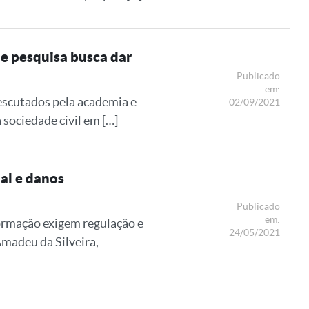
de pesquisa busca dar
Publicado
em:
 escutados pela academia e
02/09/2021
 sociedade civil em […]
ial e danos
Publicado
em:
formação exigem regulação e
24/05/2021
Amadeu da Silveira,