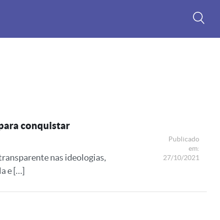
para conquistar
Publicado
em:
ransparente nas ideologias,
27/10/2021
a e […]