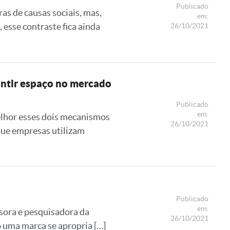
Publicado
s de causas sociais, mas,
em:
 esse contraste fica ainda
26/10/2021
antir espaço no mercado
Publicado
em:
lhor esses dois mecanismos
26/10/2021
que empresas utilizam
Publicado
em:
sora e pesquisadora da
26/10/2021
 uma marca se apropria […]