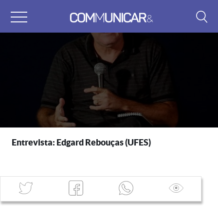
Skip
to
content
Entrevista: Edgard Rebouças (UFES)